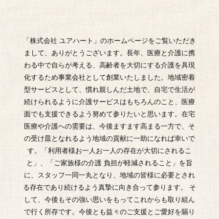
「株式会社 ユアハート」の
ホームページをご覧いただき
まして、ありがとうございます。長年、医療と介護に携
わる中で自らが考える、高齢者を大切にする介護を具現
化するため事業会社として創業いたしました。地域密着
型サービスとして、慣れ親しんだ土地で、自宅で生活が
続けられるように介護サービスはもちろんのこと、医療
面でも支援できるよう努めて参りたいと思います。在宅
医療や介護への需要は、今後ますます高まる一方で、そ
の受け皿となれるよう地域の貢献に一助になれば幸いで
す。「利用者様お一人お一人の存在が大切にされるこ
と」、「ご家族様の介護 負担が軽減されること」を旨
に、スタッフ一同一丸となり、地域の皆様に必要とされ
る存在であり続けるよう真摯に向き合って参ります。 そ
して、今後もその強い思いをもってこれからも取り組ん
で行く所存です。今後とも益々のご支援とご愛好を賜り